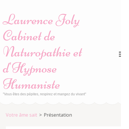
Aller
au
Laurence Joly
contenu
(Pressez
Cabinet de
Entrée)
Naturopathie et
d'Hypnose
Humaniste
"Vous êtes des pépites, respirez et mangez du vivant"
Votre âme sait
>
Présentation