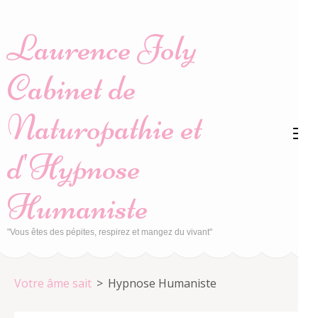
Aller
au
Laurence Joly
contenu
(Pressez
Cabinet de
Entrée)
Naturopathie et
d'Hypnose
Humaniste
"Vous êtes des pépites, respirez et mangez du vivant"
Votre âme sait
>
Hypnose Humaniste